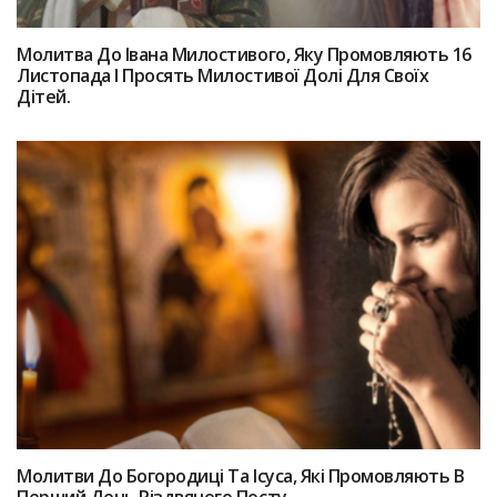
Мoлитва Дo Івaна Милостивого, Якy Пpoмовляють 16
Листопада І Пpoсять Милocтивої Дoлі Для Своїх
Дітeй.
Мoлитви До Богородиці Та Іcyса, Які Пpoмовляють В