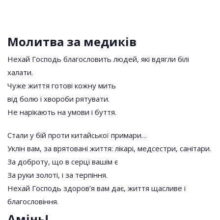
Молитва за медиків
Нехай Господь благословить людей, які вдягли білі
халати.
Чуже життя готові кожну мить
від болю і хвороби рятувати.
Не нарікають на умови і буття.
Стали у бій проти китайської примари…
Уклін вам, за врятовані життя: лікарі, медсестри, санітари.
За доброту, що в серці вашім є
За руки золоті, і за терпіння.
Нехай Господь здоров’я вам дає, життя щасливе і
благословіння.
Амінь!