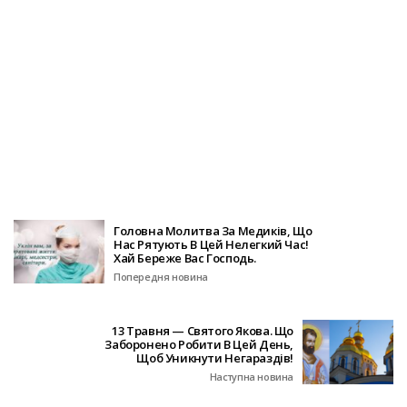
Головна Молитва За Медиків, Що
Нас Рятують В Цей Нелегкий Час!
Хай Береже Вас Господь.
Попередня новина
13 Травня — Святого Якова. Що
Заборонено Робити В Цей День,
Щоб Уникнути Негараздів!
Наступна новина