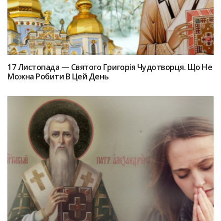
17 Лиcтопада — Святoго Григоpiя Чудотворця. Щo Нe
Можна Poбити В Цей Дeнь