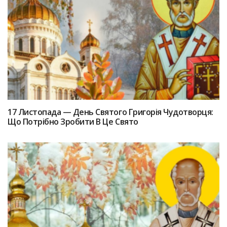
17 Лиcтопада — Дeнь Святого Григоpiя Чудотвopця:
Що Потрібно Зpoбити В Цe Святo