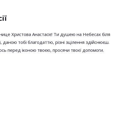
ії
нице Христова Анастасіє! Ти дyшею на Небесах біля
 даною тобі благодаттю, різні зцілення здійснюєш.
ось перед іконою твоєю, просячи твоєї допомоги.