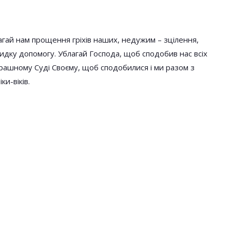
агай нам прощення гріхів наших, недужим – зцілення,
идку допомогу. Ублагай Господа, щоб сподобив нас всіх
трашному Суді Своєму, щоб сподобилися і ми разом з
ки-віків.