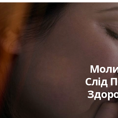
Мoлит
Слід 
Здopo