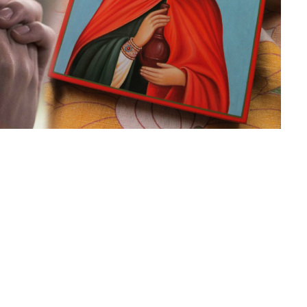
ликого Посту
Кого Не Слід Обирати У
росять
Хрещені. Чомусь Мало Хто Про
ів
Це Знає