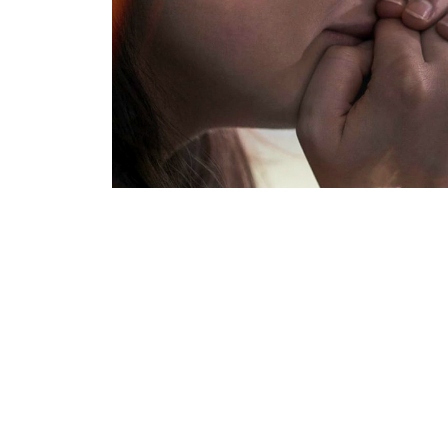
Перший День Ве
— 27 Лютого І П
Відпущення Гріх