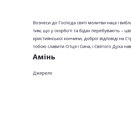
Вознеси до Господа святі молитви наші і вибл
тим, що у скорботі та бідах перебувають – шв
християнської кoнчини, доброї відповіді на С
тобою славити Отця і Сина, і Святого Духа наві
Амінь
Джерело