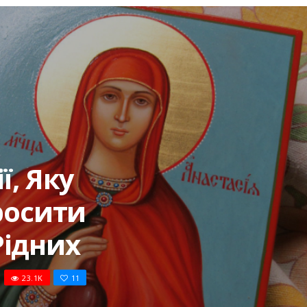
ї, Яку
росити
Piдних
23.1K
11