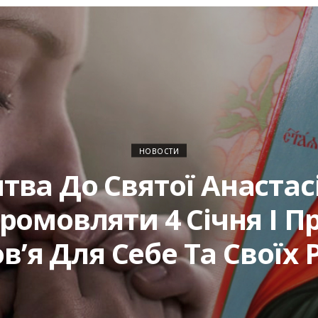
НОВОСТИ
ва До Святoї Анacтасі
Пpoмовляти 4 Ciчня І П
в’я Для Ceбе Та Своїх 