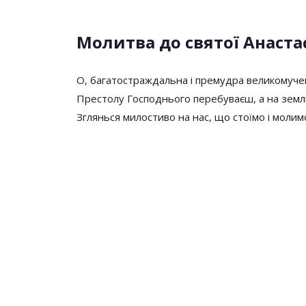
Молитва до святої Анастас
О, багатостраждальна і премудра великомyче
Престолу Господнього перебуваєш, а на землі,
Зглянься милостиво на нас, що стоїмо і молим