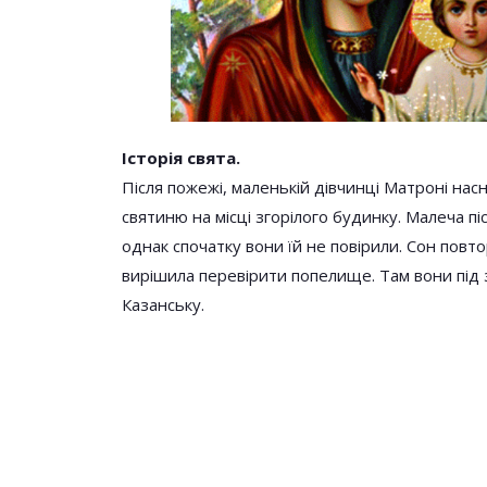
Перший День Ве
— 27 Лютого І Пр
Відпущення Гріхі
Історія свята.
Після пожежі, маленькій дівчинці Матроні нас
святиню на місці згорілого будинку. Малеча п
однак спочатку вони їй не повірили. Сон пов
вирішила перевірити попелище. Там вони під
Казанську.