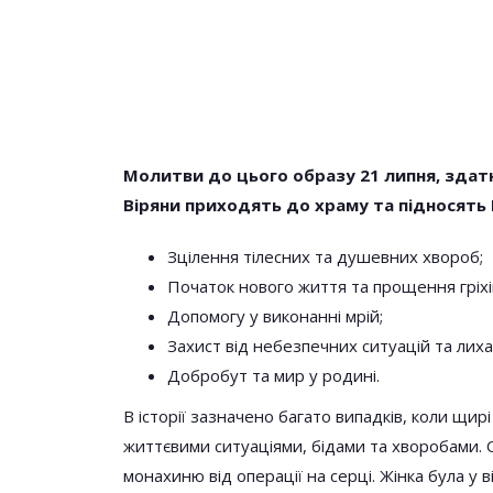
Молитви до цього образу 21 липня, здатн
Віряни приходять до храму та підносять К
Зцілення тілесних та душевних хвороб;
Початок нового життя та прощення гріхі
Допомогу у виконанні мрій;
Захист від небезпечних ситуацій та лиха
Добробут та мир у родині.
В історії зазначено багато випадків, коли щи
життєвими ситуаціями, бідами та хворобами. 
монахиню від операції на серці. Жінка була у