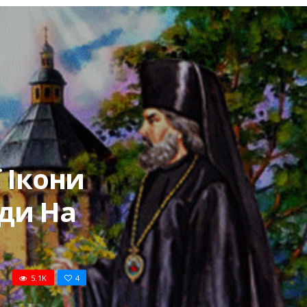
 Ікони
ади На
5.1K
4