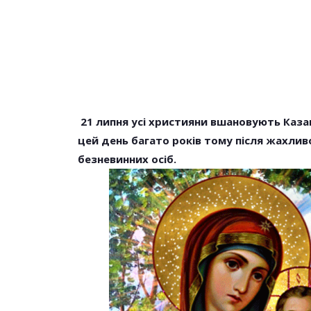
21 липня усі християни вшановують Казанс
цей день багато років тому після жахлив
НОВОСТИ
безневинних осіб.
Молитва Яку Чит