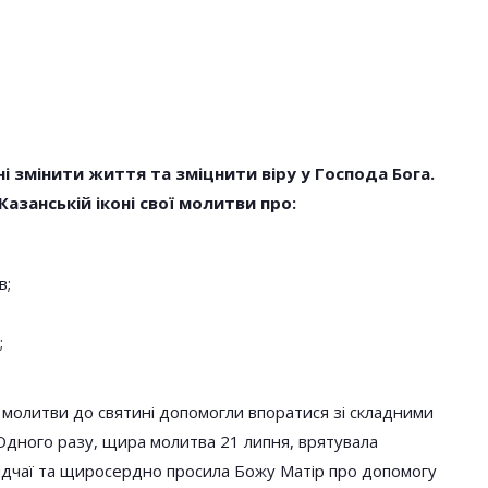
і змінити життя та зміцнити віру у Господа Бога.
азанській іконі свої молитви про:
в;
;
рі молитви до святині допомогли впоратися зі складними
Одного разу, щира молитва 21 липня, врятувала
 відчаї та щиросердно просила Божу Матір про допомогу