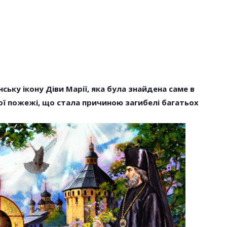
ьку ікону Діви Марії, яка була знайдена саме в
ої пожежі, що стала причиною загибелі багатьох
НОВОСТИ
ають В