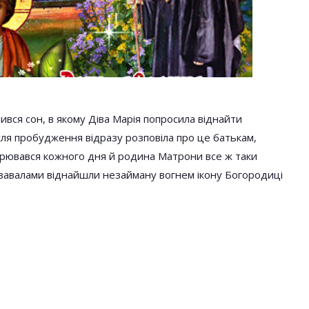
ликого Посту
Кого Не Слід Обирати У
осять
Хрещені. Чомусь Мало Хто Про
в
Це Знає
нився сон, в якому Діва Марія попросила віднайти
ісля пробудження відразу розповіла про це батькам,
торювався кожного дня й родина Матрони все ж таки
 завалами віднайшли незайману вогнем ікону Богородиці