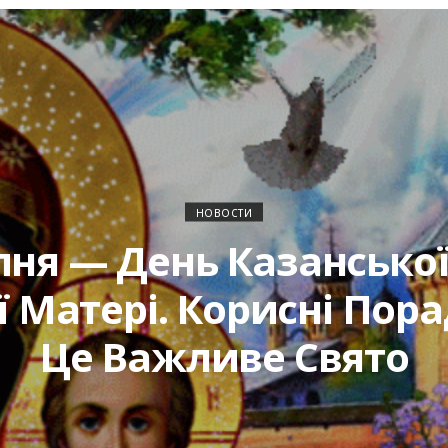
НОВОСТИ
пня — День Казанської
 Матері. Корисні Пор
Це Важливе Свято