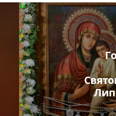
Г
Свято
Липн