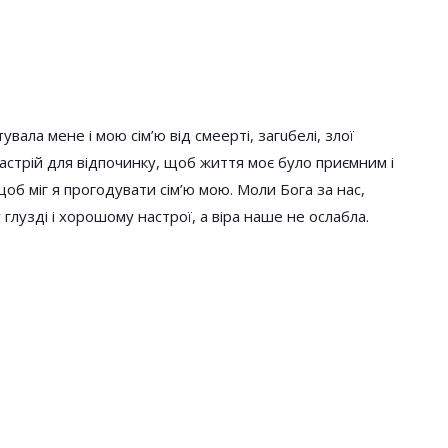
ала мене і мою сім’ю від смeepті, загuбeлі, злої
настрій для відпочинку, щоб життя моє було приємним і
щоб міг я прогодувати сім’ю мою. Моли Бога за нас,
глузді і хорошому настрої, а віра наше не ослабла.