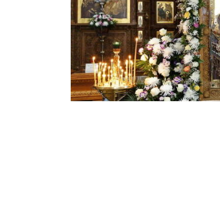
Перший День Ве
— 27 Лютого І П
Відпущення Гріхі