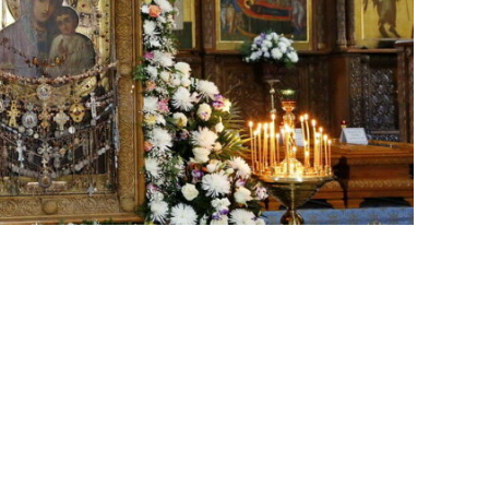
ликого Посту
Кого Не Слід Обирати У
росять
Хрещені. Чомусь Мало Хто Про
в
Це Знає