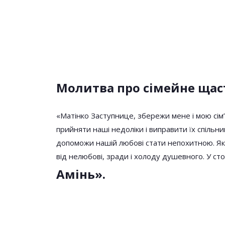
Молитва про сімейне щас
«Матінкo Заступницe, збережи мене і мою сім’ю
прийняти наші недоліки і виправити їх спільни
допоможи нашій любові стати непохитною. Яко
від нелюбові, зради і холоду душевного. У столі
Амінь».