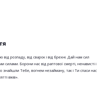
тя
 від розпаду, від сварок і від брехні. Дай нам сил
ми силами. Борони нас від раптової смepті, ненависті і
 знайшли Тебе, вогнем незайману, так і Ти спаси нас
тті віків».