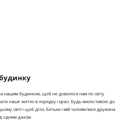
 будинку
за нашим будинком, щоб не довелося нам по світу
мати наше житло в порядку і красі. Будь милостивою до
ьому світі і щоб діти, батьки і мій чоловік/моя дружина
ід одним дахом.