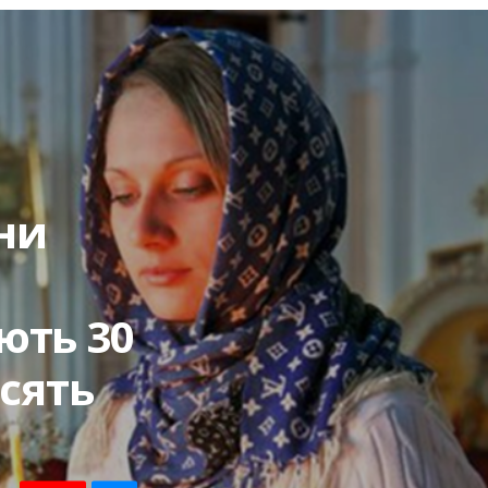
ни
ють 30
осять