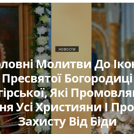
НОВОСТИ
оловні Молитви До Іко
Пресвятої Богородиці
гірської, Які Промовля
я Усі Християни І Пр
Захисту Від Біди