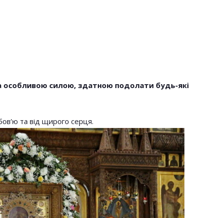
а особливою силою, здатною подолати будь-які
НОВОСТИ
бов’ю та від щирого серця.
тають В