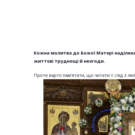
Кожна молитва до Божої Матері наділен
життєві труднощі й незгоди.
НОВОСТИ
Проте варто пам’ятати, що читати її слід з лю
Молитва Яку Чи