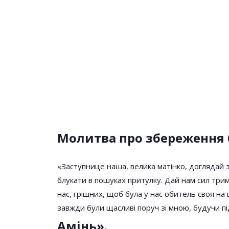
Молитва про збереження
«Заступнице наша, велика матінко, доглядай 
блукати в пошуках притулку. Дай нам сил три
нас, грішних, щоб була у нас обитель своя на ц
завжди були щасливі поруч зі мною, будучи п
Амінь».