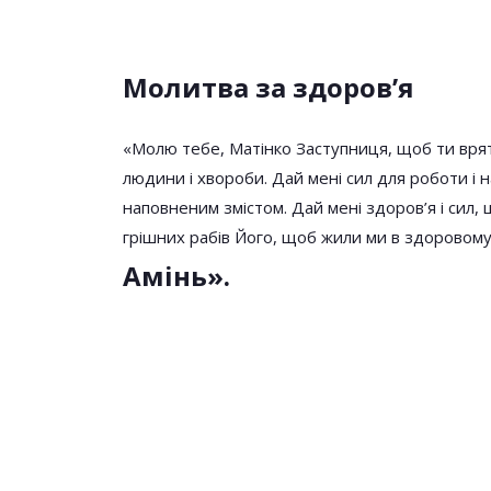
Молитва за здоров’я
«Молю тебе, Матінкo Заступниця, щоб ти врятув
людини і хвоpoби. Дай мені сил для роботи і 
наповненим змістом. Дай мені здоров’я і сил, 
грішних рабів Його, щоб жили ми в здоровому 
Амінь».