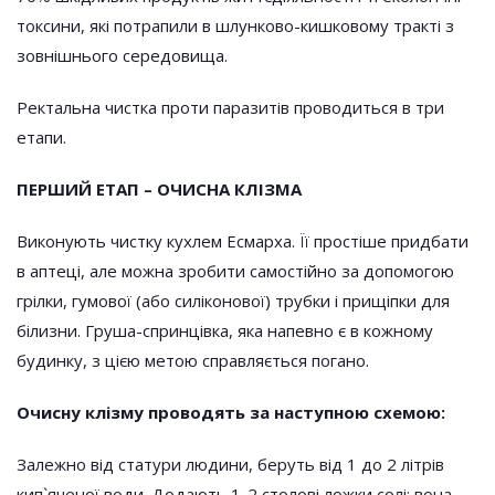
токсини, які потрапили в шлунково-кишковому тракті з
зовнішнього середовища.
Ректальна чистка проти паразитів проводиться в три
етапи.
ПЕРШИЙ ЕТАП – ОЧИСНА КЛІЗМА
Виконують чистку кухлем Есмарха. Її простіше придбати
в аптеці, але можна зробити самостійно за допомогою
грілки, гумової (або силіконової) трубки і прищіпки для
білизни. Груша-спринцівка, яка напевно є в кожному
будинку, з цією метою справляється погано.
Очисну клізму проводять за наступною схемою:
Залежно від статури людини, беруть від 1 до 2 літрів
кип`яченої води. Додають 1-2 столові ложки солі: вона