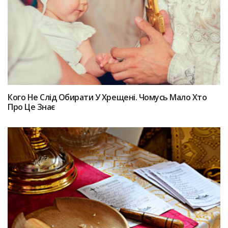
Кого Не Слід Обирати У Хрещені. Чомусь Мало Хто
Про Це Знає