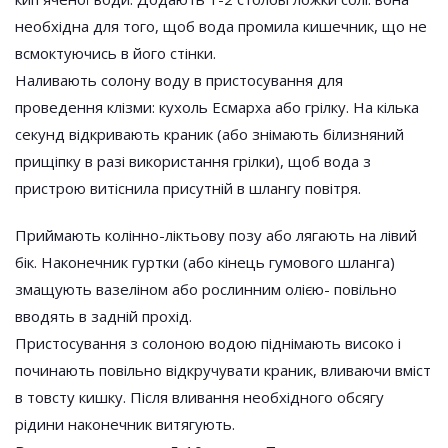
необхідна для того, щоб вода промила кишечник, що не
всмоктуючись в його стінки.
Наливають солону воду в пристосування для
проведення клізми: кухоль Есмарха або грілку. На кілька
секунд відкривають краник (або знімають білизняний
прищіпку в разі використання грілки), щоб вода з
пристрою витіснила присутній в шлангу повітря.
Приймають колінно-ліктьову позу або лягають на лівий
бік. Наконечник гуртки (або кінець гумового шланга)
змащують вазеліном або рослинним олією- повільно
вводять в задній прохід.
Пристосування з солоною водою піднімають високо і
починають повільно відкручувати краник, вливаючи вміст
в товсту кишку. Після вливання необхідного обсягу
рідини наконечник витягують.