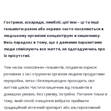
Гострики, аскариди, лямблії, ціп`яки – ці та інші
гельмінти разом або окремо часто поселяються в
людському організмі концентіруяс в кишечнику.
Весь парадокс в тому, що з деякими паразитами
люди співіснують все життя, не здогадуючись про
їх прісутствіі.
Тем часом «покоління» гельмінтів, поїдаючи корисні
речовини з їжі і отруюючи організм людини продуктами
переробки, легко і безперешкодно проходять свої
життєві цикли. Чистити кишечник від гельмінтів в
домашніх умовах, без сумніву, потрібно. Питання тільки в
тому, який спосіб очищення вибрати: приймати
традиційний аптечний препарат або альтернативний