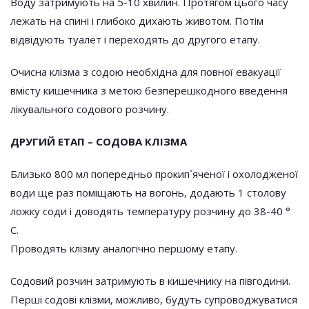
Воду затримують на 5-10 хвилин. Протягом цього часу
лежать на спині і глибоко дихають животом. Потім
відвідують туалет і переходять до другого етапу.
Очисна клізма з содою необхідна для повної евакуації
вмісту кишечника з метою безперешкодного введення
лікувального содового розчину.
ДРУГИЙ ЕТАП – СОДОВА КЛІЗМА
Близько 800 мл попередньо прокип`яченої і охолодженої
води ще раз поміщають на вогонь, додають 1 столову
ложку соди і доводять температуру розчину до 38-40 °
C.
Проводять клізму аналогічно першому етапу.
Содовий розчин затримують в кишечнику на півгодини.
Перші содові клізми, можливо, будуть супроводжуватися