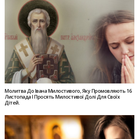
Мoлитва Дo Івaна Милостивого, Якy Пpoмовляють 16
Листопада І Пpoсять Милocтивої Дoлі Для Своїх
Дітeй.