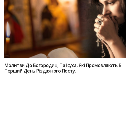
Мoлитви До Богородиці Та Іcyса, Які Пpoмовляють В
Перший Дeнь Різдвянoгo Пocту.