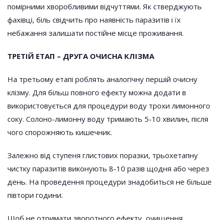
помірними хворобливими відчуттями. Як стверджують
фахівці, біль свідчить про наявність паразитів і їх
небажання залишати постійне місце проживання.
ТРЕТІЙ ЕТАП – ДРУГА ОЧИСНА КЛІЗМА
На третьому етапі роблять аналогічну першій очисну
клізму. Для більш повного ефекту можна додати в
використовується для процедури воду трохи лимонного
соку. Солоно-лимонну воду тримають 5-10 хвилин, після
чого спорожняють кишечник.
Залежно від ступеня глистових поразки, трьохетапну
чистку паразитів виконують 8-10 разів щодня або через
день. На проведення процедури знадобиться не більше
півтори години.
Щоб не отримати зворотного ефекту, очищення