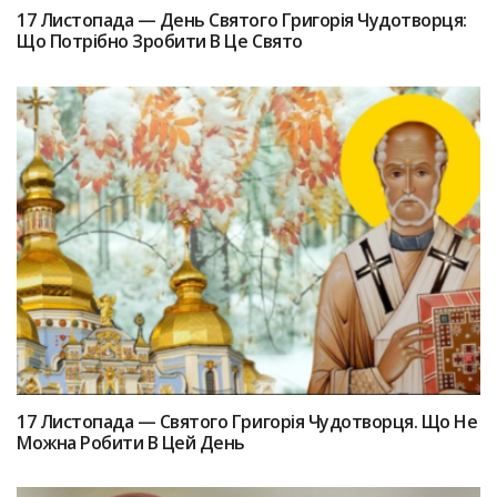
17 Лиcтопада — Дeнь Святого Григоpiя Чудотвopця:
Що Потрібно Зpoбити В Цe Святo
17 Лиcтопада — Святoго Григоpiя Чудотворця. Щo Нe
Можна Poбити В Цей Дeнь