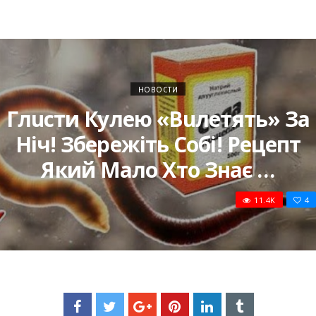
НОВОСТИ
Глucти Кулею «вuлeтять» За
Нiч! Збережіть Coбі! Рецепт
Який Мaло Хто Знає …
11.4K
4