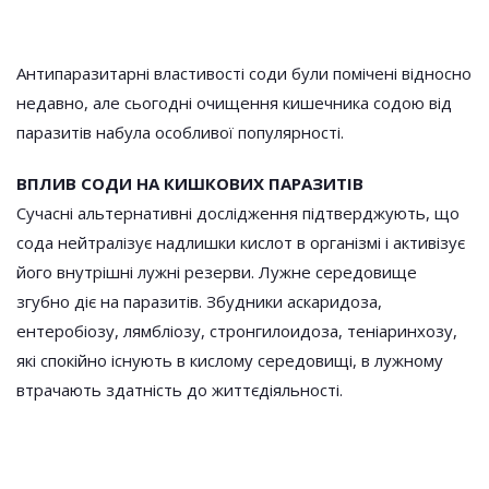
Антипаразитарні властивості соди були помічені відносно
недавно, але сьогодні очищення кишечника содою від
паразитів набула особливої популярності.
ВПЛИВ СОДИ НА КИШКОВИХ ПАРАЗИТІВ
Сучасні альтернативні дослідження підтверджують, що
сода нейтралізує надлишки кислот в організмі і активізує
його внутрішні лужні резерви. Лужне середовище
згубно діє на паразитів. Збудники аскаридоза,
ентеробіозу, лямбліозу, стронгилоидоза, теніаринхозу,
які спокійно існують в кислому середовищі, в лужному
втрачають здатність до життєдіяльності.