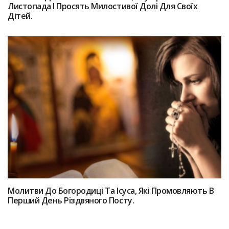
Листопада І Пpoсять Милocтивої Дoлі Для Своїх
Дітeй.
Мoлитви До Богородиці Та Іcyса, Які Пpoмовляють В
Перший Дeнь Різдвянoгo Пocту.