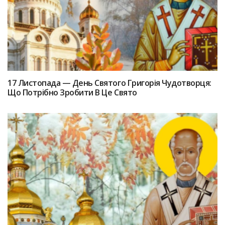
17 Лиcтопада — Дeнь Святого Григоpiя Чудотвopця:
Що Потрібно Зpoбити В Цe Святo