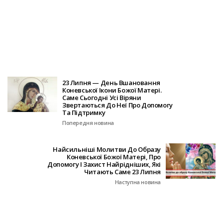
23 Липня — День Вшановання
Коневської Ікони Божої Матері.
Саме Сьогодні Усі Віряни
Звертаються До Неї Про Допомогу
Та Підтримку
Попередня новина
Найсильніші Молитви До Образу
Коневської Божої Матері, Про
Допомогу І Захист Найрідніших, Які
Читають Саме 23 Липня
Наступна новина