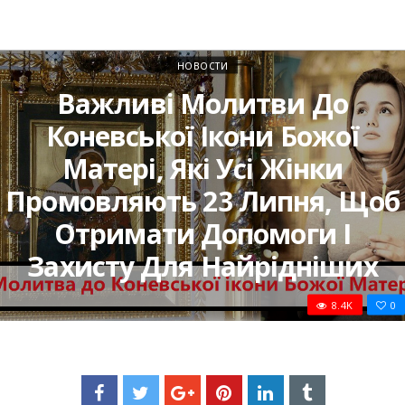
НОВОСТИ
Важливі Молитви До
Коневської Ікони Божої
Матері, Які Усі Жінки
Промовляють 23 Липня, Щоб
Отримати Допомоги І
Захисту Для Найрідніших
8.4K
0