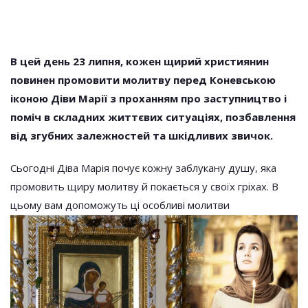
В цей день 23 липня, кожен щирий християнин
повинен промовити молитву перед Коневською
іконою Діви Марії з проханням про заступництво і
поміч в складних життєвих ситуаціях, позбавлення
від згубних залежностей та шкідливих звичок.
Сьогодні Діва Марія почує кожну заблукану душу, яка
промовить щиру молитву й покається у своїх гріхах. В
цьому вам допоможуть ці особливі молитви