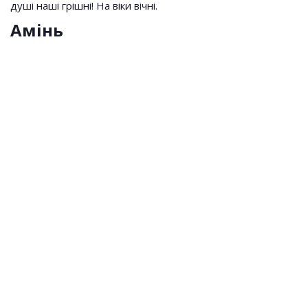
душі наші грішні! На віки вічні.
Амінь