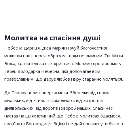
Молитва на спасіння душі
Небесна Цариця, Діва Марія! Почуй благочестиві
молитви наші перед образом твоїм незламним. Ти, Мати
Божа, хранителька всіх християн. Молимо про допомогу
Твоєї, Володарка Небесна, яка допомагає всім
православним, що дарує любов і віру старанно моляться.
До Твоєму величі звертаємося. Збережи від спокус
мирських, від хтивості гріховного, від хитрощів
диявольських, від ворогів і хвороб наших. Спаси нас і
настав на шлях істинний. До Тебе в молитвах вдаємося,
про Свята Богородиця! Зціли і не дай проникнути бісам в