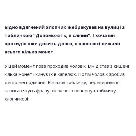
Бідно вдягнений хлопчик жебракував на вулиці з
табличкою “Допоможіть, я сліпий”. І хоча він
просидів вже досить довго, в капелюсі лежало
всього кілька монет.
У цей момент повз проходив чоловік. Він дістав з кишені
кілька монет і кинув їх в капелюх.
Потім чоловік зробив
дещо несподіване. Він взяв табличку, перевернув її і
написав якусь фразу, після чого повернув табличку
хлопчикові