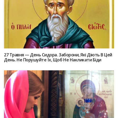
27 Травня — День Сидора. Заборони, Які Діють В Цей
День. Не Порушуйте Їх, Щоб Не Накликати Біди