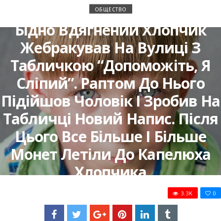
ОБЩЕСТВО
Бідно Вдягнений Хлопчик
Жeбракував На Вулиці З
Табличкою “Допоможіть, Я
Слiпий”. Раптом До Нього
Підійшов Чоловік І Зробив На
Табличці Новий Напис. Після
Цього Все Більше І Більше
Монет Летіли До Капелюха
Хлопчика
3.3K
0