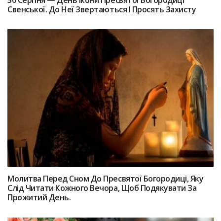
30 Серпня — День Ікони Пресвятої Богородиці
Свенської. До Неї Звертаються І Просять Захисту
Молитва Перед Сном До Пресвятої Богородиці, Яку
Слід Читати Кожного Вечора, Щоб Подякувати За
Прожитий День.