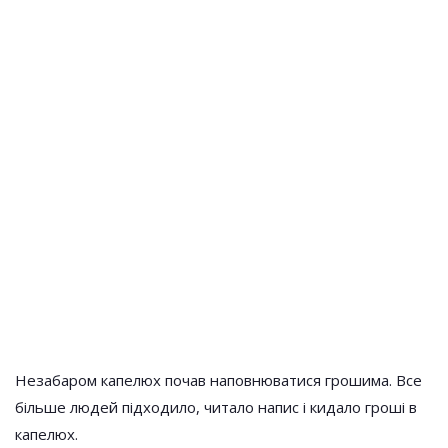
Незабаром капелюх почав наповнюватися грошима. Все
більше людей підходило, читало напис і кидало гроші в
капелюх.