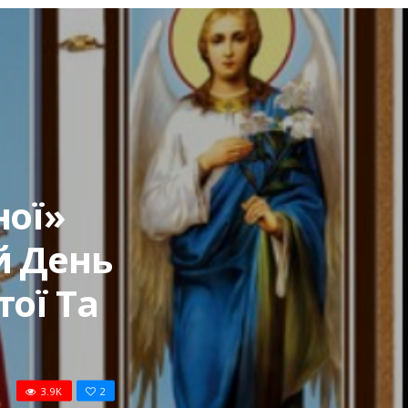
ної»
й День
ої Та
3.9K
2