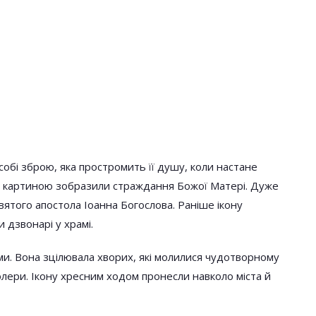
ликого Посту
Кого Не Слід Обирати У
осять
Хрещені. Чомусь Мало Хто Про
в
Це Знає
собі зброю, яка простромить її душу, коли настане
кою картиною зобразили страждання Божої Матері. Дуже
вятого апостола Іоанна Богослова. Раніше ікону
 дзвонарі у храмі.
ми. Вона зцілювала хворих, які молилися чудотворному
холери. Ікону хресним ходом пронесли навколо міста й