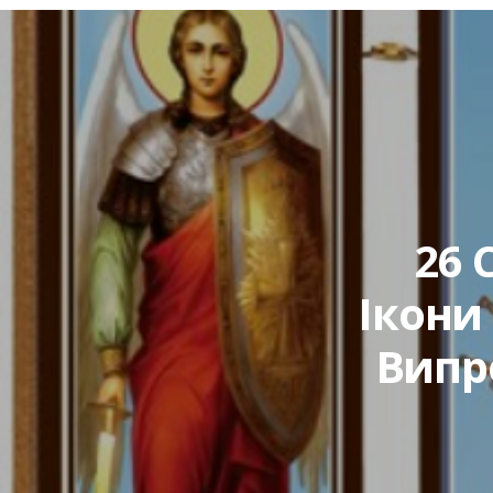
26 
Ікони
Випр