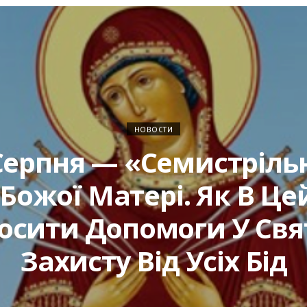
НОВОСТИ
Серпня — «Семистріль
 Божої Матері. Як В Це
осити Допомоги У Свят
Захисту Від Усіх Бід