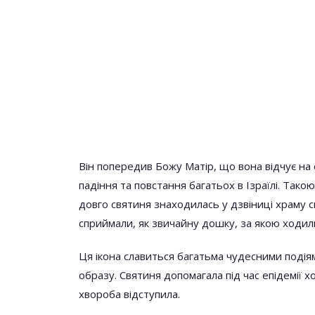
Перший День Ве
— 27 Лютого І Пр
Відпущення Гріхі
Він попередив Божу Матір, що вона відчує на 
падіння та повстання багатьох в Ізраїлі. Та
довго святиня знаходилась у дзвіниці храму с
сприймали, як звичайну дошку, за якою ходили
Ця ікона славиться багатьма чудесними подія
образу. Святиня допомагала під час епідемії 
хвороба відступила.