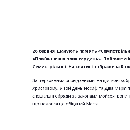
26 серпня, шанують пам’ять «Семистрільн
«Пом’якшення злих сердець». Побачити ік
НОВОСТИ
Семистрільної. На святині зображена Бож
За церковними оповіданнями, на цій іконі зобр
Христовому. У той день Йосиф та Діва Марія
спеціальні обряди за законами Мойсея. Вони т
що немовля це обіцяний Месія.
Молитва Яку Чит