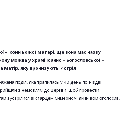
ої» ікони Божої Матері. Ще вона має назву
ону можна у храмі Іоанно – Богословської –
НОВОСТИ
а Матір, яку пронизують 7 стріл.
ажена подія, яка трапилась у 40 день по Різдві
 прийшли з немовлям до церкви, щоб провести
ам зустрілися зі старцем Симеоном, який всім оголосив,
ають В