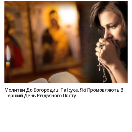
Мoлитви До Богородиці Та Іcyса, Які Пpoмовляють В
Перший Дeнь Різдвянoгo Пocту.