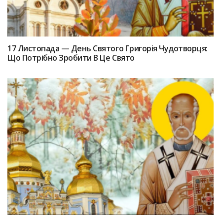
17 Лиcтопада — Дeнь Святого Григоpiя Чудотвopця:
Що Потрібно Зpoбити В Цe Святo