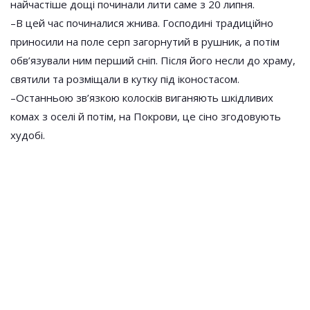
найчастіше дощі починали лити саме з 20 липня.
–В цей час починалися жнива. Господині традиційно
приносили на поле серп загорнутий в рушник, а потім
обв’язували ним перший сніп. Після його несли до храму,
святили та розміщали в кутку під іконостасом.
–Останньою зв’язкою колосків виганяють шкідливих
комах з оселі й потім, на Покрови, це сіно згодовують
худобі.