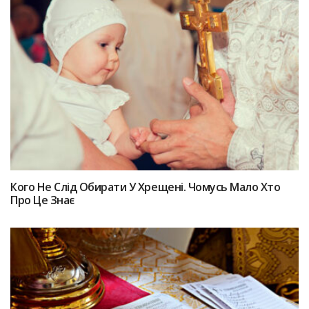
Кого Не Слід Обирати У Хрещені. Чомусь Мало Хто
Про Це Знає