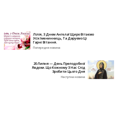
Лілія, З Днем Ангела! Щиро Вітаємо
Усіх Іменинниць, Та Даруємо Ці
Гарні Вітання.
Попередня новина
20 Липня — День Преподобної
Явдохи. Що Кожному З Нас Слід
Зробити Цього Дня
Наступна новина