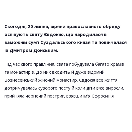
Сьогодні, 20 липня, віряни православного обряду
оспівують святу Євдокію, що народилася в
заможній сум’ї Суздальського князя та повінчалася
із Дмитром Донським.
Під час свого правління, свята побудувала багато храмів
та монастирів. До них входить й дуже відомий
Вознесенський жіночий монастир. Євдокія все життя
дотримувалась суворого посту й коли діти вже виросли,
прийняла чернечий постриг, взявши ім’я Єфросинія.